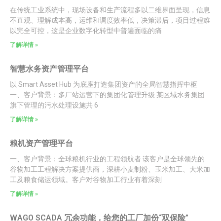
在传统工业系统中，现场设备和生产流程多以二维界面呈现，信息
不直观、理解成本高，运维和调度效率低，决策滞后，项目过程难
以完全可控，这是企业数字化转型中普遍面临的痛
了解详情 »
智慧水务资产管理平台
以 Smart Asset Hub 为底座打造集团资产的全局智慧指挥中枢
一、客户背景：多厂站运营下的集团化管理升级 某区域水务集团
旗下管理的污水处理设施共 6
了解详情 »
粮机资产管理平台
一、客户背景：全球粮机行业的工程领航者 该客户是全球领先的
谷物加工工程解决方案提供商，深耕小麦制粉、玉米加工、大米加
工及粮食储运领域。客户对谷物加工行业有着深刻
了解详情 »
WAGO SCADA 冗余功能，给您的工厂加份“双保险”