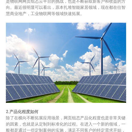
是物联网网页组态云平台的挑战，也是不断获取新客户和收益的方
向。最近很明显可以看出，原本扎堆智能家居领域，现在都在往智
慧商业地产，工业物联网等领域快速拓展。
2.产品化程度如何
除了在横向不断拓展应用场景，网页组态产品化程度也是非常关键
的因素，也就是从定制到标准化的过程。在进入一个新的领域，一
般都是通过一些定制案例的实施，满足不同客户的特定需求开始，