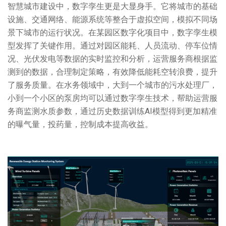
智慧城市建设中，数字孪生更是大显身手。它将城市的基础
设施、交通网络、能源系统等整合于虚拟空间，模拟不同场
景下城市的运行状况。在某园区数字化项目中，数字孪生模
型发挥了关键作用。通过对园区能耗、人员流动、停车位情
况、光伏发电等数据的实时监控和分析，运营服务商根据监
测到的数据，合理制定策略，有效降低能耗空转浪费，提升
了服务质量。在水务领域中，大到一个城市的污水处理厂，
小到一个小区的泵房均可以通过数字孪生技术，帮助运营服
务商监测水质参数，通过历史数据训练AI模型得到更加精准
的曝气量，投药量，控制成本提高收益。