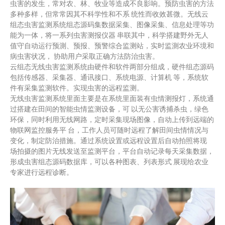
虫害的发生，常对农、林、牧业等造成不良影响。预防虫害的方法
多种多样，但常常因其不科学性和不系 统性而收效甚微。无线云
组态虫害监测系统组态源码集数据采集、图像采集、信息处理等功
能为一体，将一系列虫害测报仪器 串联其中，科学搭建野外无人
值守自动运行预測、预报、预警综合监测站，实时监測农业环境和
病虫害状况， 协助用户采取正确方法防治虫害。
云组态无线虫害监测系统由硬件和软件两部分组成，硬件组态源码
包括传感器、采集器、通讯接口、系统电源、计算机 等，系统软
件有采集监测软件。实现虫害的远程监测。
无线虫害监测系统里面主要是在系统里面装有虫情测报灯，系统通
过搭建在田间的智能虫情监测设备，可 以无公害诱捕杀虫，绿色
环保，同时利用无线网路，定时采集现场图像，自动上传到远端的
物联网监控服务平 台，工作人员可随时远程了解田间虫情情况与
变化，制定防治措施。通过系统设置或远程设置后自动拍照将现
场拍摄的图片无线发送至监测平台，平台自动记录每天采集数据，
形成虫害组态源码数据库，可以各种图表、列表形式 展现给农业
专家进行远程诊断。