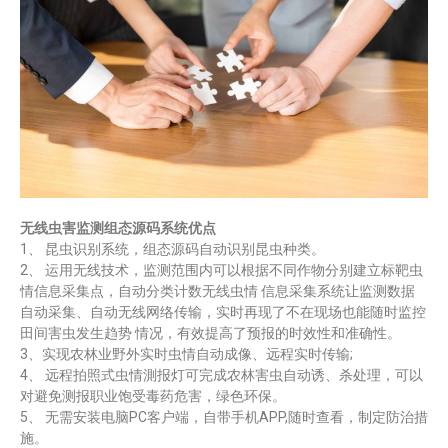
无线虫害监测组态源码系统优点
1、 昆虫识别系统，组态源码自动识别昆虫种类。
2、 运用无线技术，监测范围内可以根据不同作物分别建立标靶虫
情信息采集点，自动分类计数无线虫情 信息采集系统让监测数据
自动采集、自动无线网络传输，实时再现了不在现场也能随时监控
田间害虫发生趋势 情况，有效提高了预报的时效性和准确性。
3、实现农林业野外实时虫情自动成像、远程实时传输;
4、 远程拍照式虫情測报灯可完成农林害虫自动诱、杀处理，可以
对避免测报职业饱受毒药危害，绿色环保。
5、 无需安装电脑PC客户端，自带手机APP,随时查看，制定防治措
施。