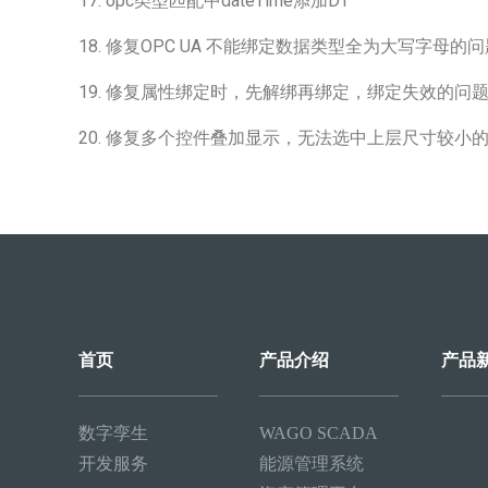
17. opc类型匹配中dateTime添加DT
18. 修复OPC UA 不能绑定数据类型全为大写字母的
19. 修复属性绑定时，先解绑再绑定，绑定失效的问
20. 修复多个控件叠加显示，无法选中上层尺寸较小
首页
产品介绍
产品
数字孪生
WAGO SCADA
开发服务
能源管理系统