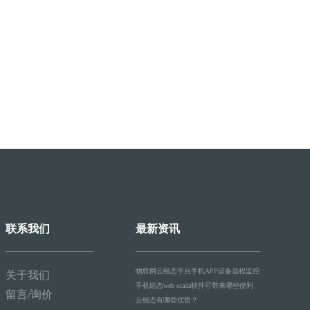
联系我们
最新资讯
物联网云组态平台手机APP设备远程监控
关于我们
手机组态web scada软件可带来哪些便利
留言/询价
云组态有哪些优势？