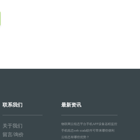
联系我们
最新资讯
物联网云组态平台手机APP设备远程监控
关于我们
手机组态web scada软件可带来哪些便利
留言/询价
云组态有哪些优势？